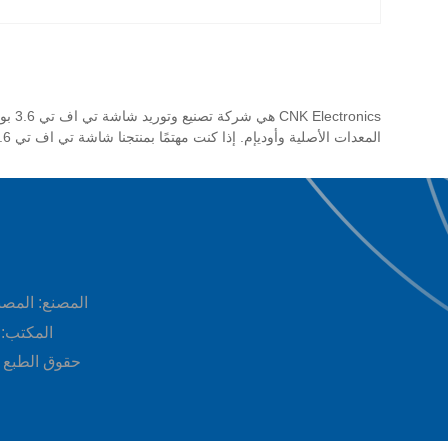
nics
المعدات الأصلية وأوديإم. إذا كنت مهتمًا بمنتجنا شاشة تي اف تي 3.6 بوصة المخصص المصنوع في الصين، فيرجى الاتصال بنا. نأمل مخلصين أن نصبح شريكك التجاري الموثوق به على المدى الطويل!
المصنع: المصنع رقم 2، رقم 11 بالشارع الصناعي، مجمع ووبينغ 
المكتب: 11F، المبنى B، رقم 19 من طريق Jinxiu Mid، Pingshan Shenzhen، ال
حقوق الطبع والنشر © 2024 شركة ronics Co., Ltd