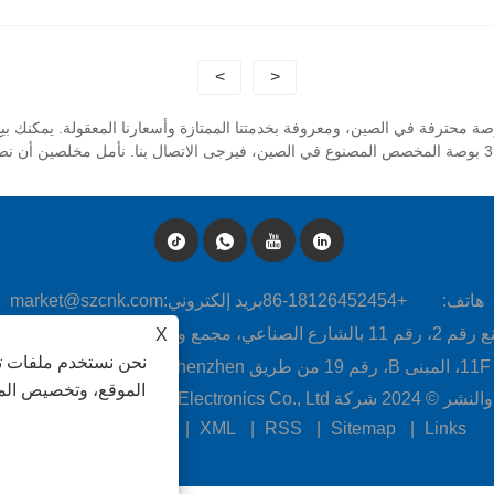
>
<
CNK Electro هي شركة تصنيع وتوريد شاشة تي اف تي 3.6 بوصة محترفة في الصين، ومعروفة بخدمتنا الممتازة وأسعا
هاتف:
+86-18126452454
بريد إلكتروني:
market@szcnk.com
الصناعي، لونغيان فوجيان، الصين
X
نحن نستخدم ملفات تع
صين
الموقع، وتخصيص المح
Fujian CNK Elect. جميع الحقوق محفوظة
Links
|
Sitemap
|
RSS
|
XML
|
سياسة الخصوصية
|