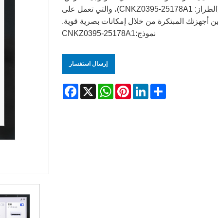
بكل فخر تحفتها الفنية - شاشة TFT مقاس 3.95 بوصة (الطراز: CNKZ0395-25178A1)، والتي تعمل على
ن أجهزتك المبتكرة من خلال إمكانات بصرية قوية.
نموذج:CNKZ0395-25178A1
إرسال استفسار
Facebook
WhatsApp
X
Pinterest
LinkedIn
Share