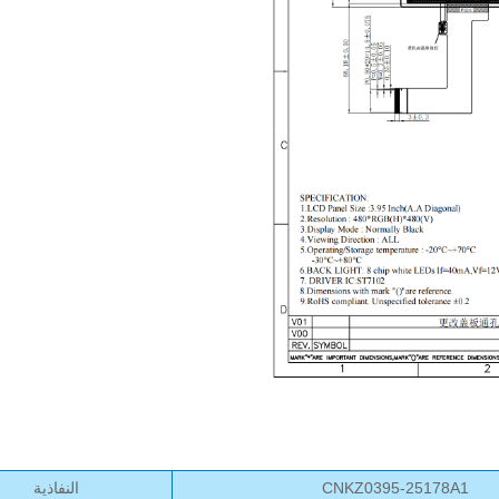
CNKZ0395-25178A1
النفاذية