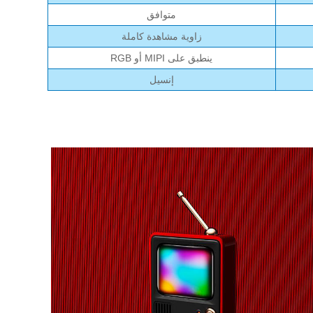
متوافق
زاوية مشاهدة كاملة
ينطبق على MIPI أو RGB
إنسيل