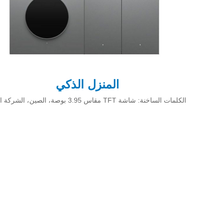
المنزل الذكي
الكلمات الساخنة: شاشة TFT مقاس 3.95 بوصة، الصين، الشركة المصنعة، المورد، المصنع، صنع في الصين، السائبة، حسب الطلب، OEM